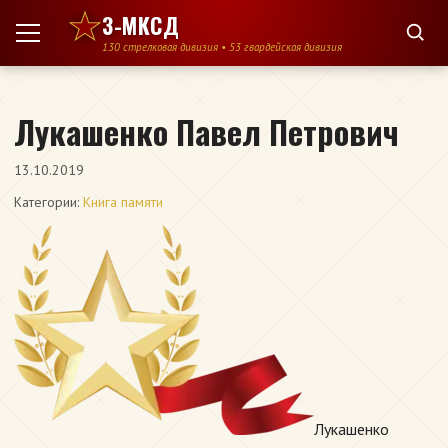
Перейти к содержимому
3-МКСД
130 стрелковая дивизия • 53 гвардейская дивизия
Лукашенко Павел Петрович
13.10.2019
Категории:
Книга памяти
Лукашенко