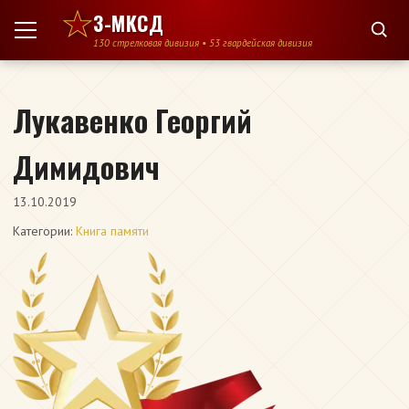
Перейти к содержимому
3-МКСД
130 стрелковая дивизия • 53 гвардейская дивизия
Лукавенко Георгий
Димидович
13.10.2019
Категории:
Книга памяти