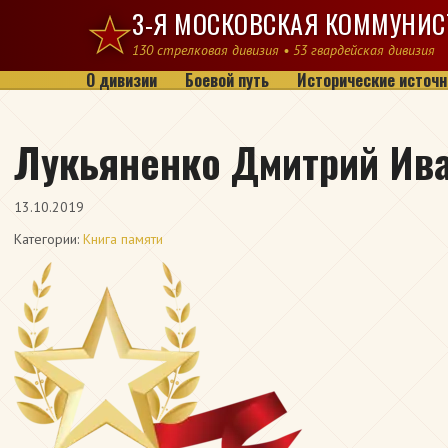
Перейти к содержимому
3-Я МОСКОВСКАЯ КОММУНИС
130 стрелковая дивизия • 53 гвардейская дивизия
О дивизии
Боевой путь
Исторические источн
Лукьяненко Дмитрий Ив
13.10.2019
Категории:
Книга памяти