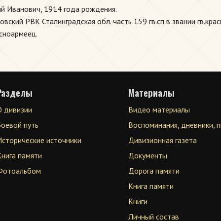
й Иванович, 1914 года рождения.
ский РВК Сталинградская обл. часть 159 гв.сп в звании гв.кра
асноармеец.
Разделы
Материалы
О дивизии
Видео материалы
Боевой путь
Воспоминания, дневники, 
Исторические источники
Дивизионная газета
Книга памяти
Документы
Фотоальбом
Дорога памяти
Книга памяти
Книги
Личный состав