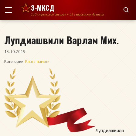
Перейти к содержимому
3-МКСД
130 стрелковая дивизия • 53 гвардейская дивизия
Лупдиашвили Варлам Мих.
13.10.2019
Категории:
Книга памяти
Лупдиашвили