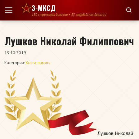
Перейти к содержимому
3-МКСД
130 стрелковая дивизия • 53 гвардейская дивизия
Лушков Николай Филиппович
13.10.2019
Категории:
Книга памяти
Лушков Николай