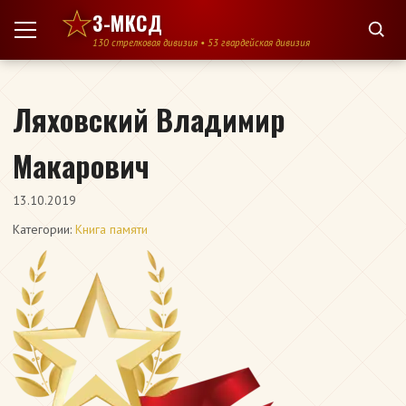
Перейти к содержимому
3-МКСД
130 стрелковая дивизия • 53 гвардейская дивизия
Ляховский Владимир
Макарович
13.10.2019
Категории:
Книга памяти