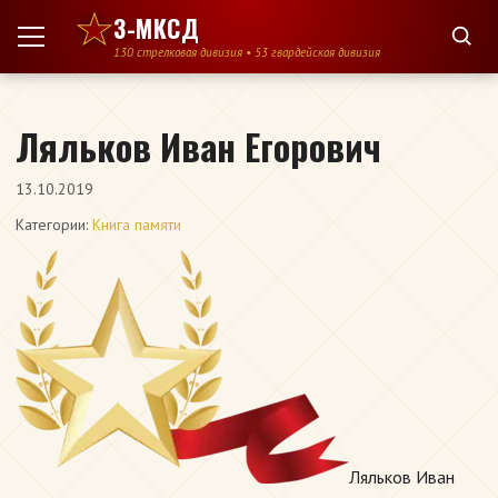
Перейти к содержимому
3-МКСД
130 стрелковая дивизия • 53 гвардейская дивизия
Ляльков Иван Егорович
13.10.2019
Категории:
Книга памяти
Ляльков Иван