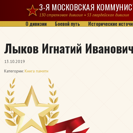
Перейти к содержимому
3-Я МОСКОВСКАЯ КОММУНИС
130 стрелковая дивизия • 53 гвардейская дивизия
О дивизии
Боевой путь
Исторические источн
Лыков Игнатий Иванови
13.10.2019
Категории:
Книга памяти