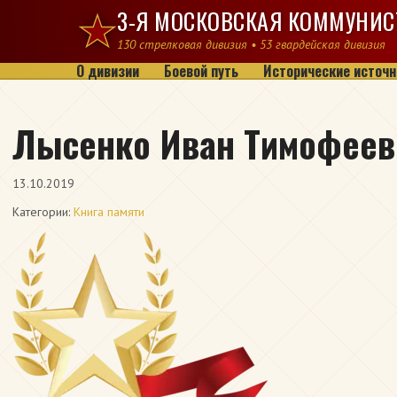
Перейти к содержимому
3-Я МОСКОВСКАЯ КОММУНИС
130 стрелковая дивизия • 53 гвардейская дивизия
О дивизии
Боевой путь
Исторические источн
Лысенко Иван Тимофеев
13.10.2019
Категории:
Книга памяти