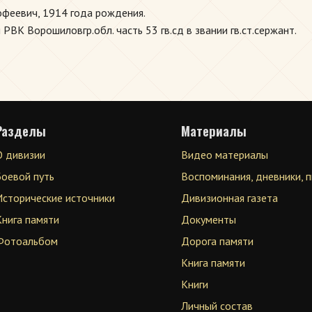
феевич, 1914 года рождения.
К Ворошиловгр.обл. часть 53 гв.сд в звании гв.ст.сержант.
Разделы
Материалы
О дивизии
Видео материалы
Боевой путь
Воспоминания, дневники, 
Исторические источники
Дивизионная газета
Книга памяти
Документы
Фотоальбом
Дорога памяти
Книга памяти
Книги
Личный состав