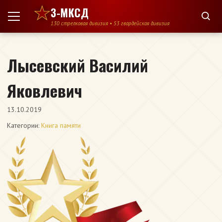
Перейти к содержимому
3-МКСД
130 стрелковая дивизия • 53 гвардейская дивизия
Лысевский Василий
Яковлевич
13.10.2019
Категории:
Книга памяти