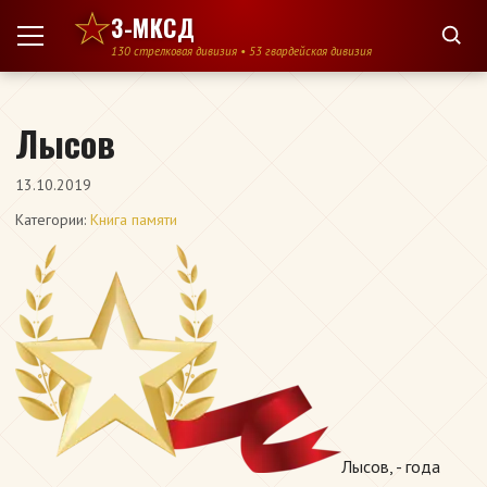
Перейти к содержимому
3-МКСД
130 стрелковая дивизия • 53 гвардейская дивизия
Лысов
13.10.2019
Категории:
Книга памяти
Лысов, - года