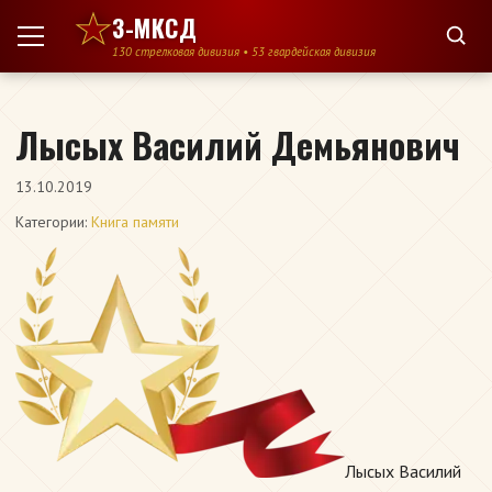
Перейти к содержимому
3-МКСД
130 стрелковая дивизия • 53 гвардейская дивизия
Лысых Василий Демьянович
13.10.2019
Категории:
Книга памяти
Лысых Василий