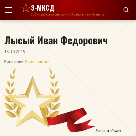
Перейти к содержимому
3-МКСД
130 стрелковая дивизия • 53 гвардейская дивизия
Лысый Иван Федорович
13.10.2019
Категории:
Книга памяти
Лысый Иван