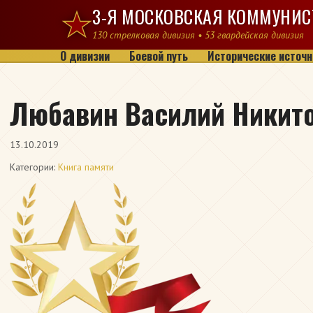
Перейти к содержимому
3-Я МОСКОВСКАЯ КОММУНИС
130 стрелковая дивизия • 53 гвардейская дивизия
О дивизии
Боевой путь
Исторические источн
Любавин Василий Никит
13.10.2019
Категории:
Книга памяти