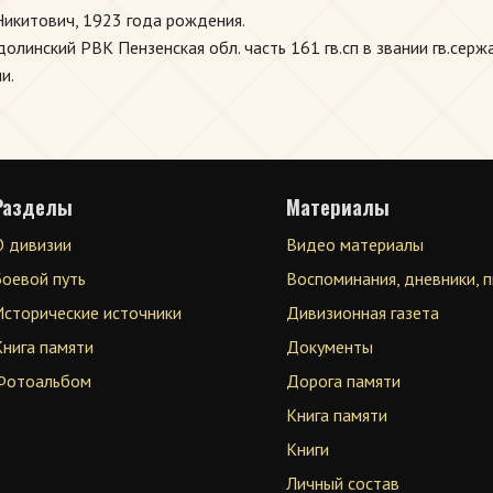
икитович, 1923 года рождения.
линский РВК Пензенская обл. часть 161 гв.сп в звании гв.сержа
и.
Разделы
Материалы
О дивизии
Видео материалы
Боевой путь
Воспоминания, дневники, 
Исторические источники
Дивизионная газета
Книга памяти
Документы
Фотоальбом
Дорога памяти
Книга памяти
Книги
Личный состав