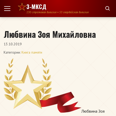
Перейти к содержимому
3-МКСД
130 стрелковая дивизия • 53 гвардейская дивизия
Любвина Зоя Михайловна
13.10.2019
Категории:
Книга памяти
Любвина Зоя