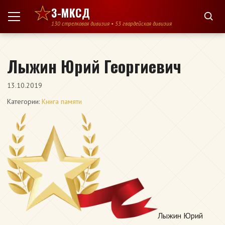
Перейти к содержимому
3-МКСД
130 стрелковая дивизия • 53 гвардейская дивизия
Лыжин Юрий Георгиевич
13.10.2019
Категории:
Книга памяти
Лыжин Юрий