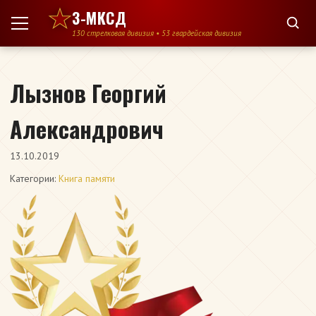
Перейти к содержимому
3-МКСД
130 стрелковая дивизия • 53 гвардейская дивизия
Лызнов Георгий
Александрович
13.10.2019
Категории:
Книга памяти