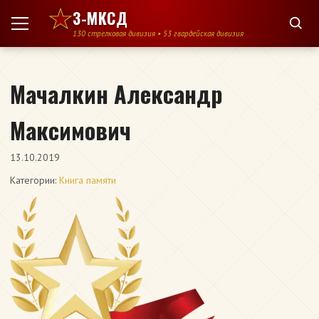
Перейти к содержимому
3-МКСД
130 стрелковая дивизия • 53 гвардейская дивизия
Мачалкин Александр
Максимович
13.10.2019
Категории:
Книга памяти