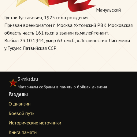
Мачульский
Густав Густавович, 1925 года рождения.
Призван военкоматом г. Москва Ухтомский РВК Московская
область часть 161 гв.сп в звании гв.мл.лейтенант.
Выбыл 23.10.1944, умер 63 омсб, х.Лесничество Лиспмежи
у.Тукумс Латвийская ССР.
3-mksd.ru
Материалы собраны в память о бойцах дивизии
Разделы
О дивизии
Боевой путь
Исторические источники
Книга памяти