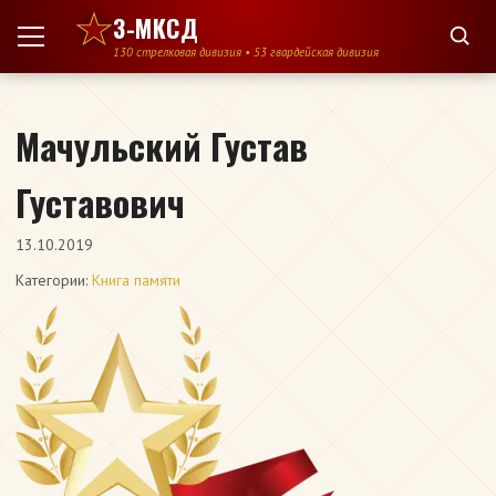
Перейти к содержимому
3-МКСД
130 стрелковая дивизия • 53 гвардейская дивизия
Мачульский Густав
Густавович
13.10.2019
Категории:
Книга памяти