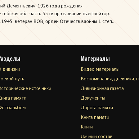
ий Дементьевич, 1926 года рождения.
бская обл. часть 55 гв.орр в звании гв.ефрейтор.
5.1945; ветеран ВОВ, орден Отечеств.ваойны 1 степ..
Разделы
Материалы
О дивизии
Видео материалы
Боевой путь
Воспоминания, дневники, 
Исторические источники
Дивизионная газета
Книга памяти
Документы
Фотоальбом
Дорога памяти
Книга памяти
Книги
Личный состав