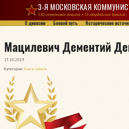
Перейти к содержимому
3-Я МОСКОВСКАЯ КОММУНИС
130 стрелковая дивизия • 53 гвардейская дивизия
О дивизии
Боевой путь
Исторические источн
Мацилевич Дементий Де
13.10.2019
Категории:
Книга памяти