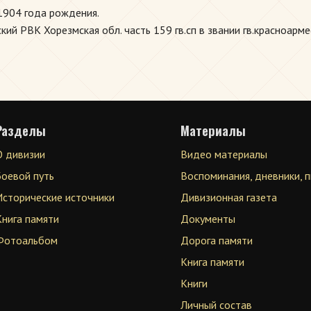
1904 года рождения.
ий РВК Хорезмская обл. часть 159 гв.сп в звании гв.красноарме
Разделы
Материалы
О дивизии
Видео материалы
Боевой путь
Воспоминания, дневники, 
Исторические источники
Дивизионная газета
Книга памяти
Документы
Фотоальбом
Дорога памяти
Книга памяти
Книги
Личный состав