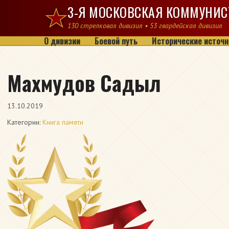
Перейти к содержимому
3-Я МОСКОВСКАЯ КОММУНИС
130 стрелковая дивизия • 53 гвардейская дивизия
О дивизии
Боевой путь
Исторические источн
Махмудов Садыл
13.10.2019
Категории:
Книга памяти