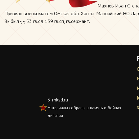
Махнев Иван Степа
Призван военкоматом Омская обл. Ханты-Мансийский НО Ларья
Выбыл -, -, 53 гв.сд 159 гв.сп, гв.сержант.
3-mksd.ru
Материалы собраны в память о бойцах
дивизии