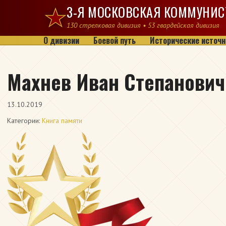
Перейти к содержимому
3-Я МОСКОВСКАЯ КОММУНИС
130 стрелковая дивизия • 53 гвардейская дивизия
О дивизии
Боевой путь
Исторические источн
Махнев Иван Степанович
13.10.2019
Категории:
Книга памяти