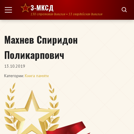
Перейти к содержимому
3-МКСД
130 стрелковая дивизия • 53 гвардейская дивизия
Махнев Спиридон
Поликарпович
13.10.2019
Категории:
Книга памяти