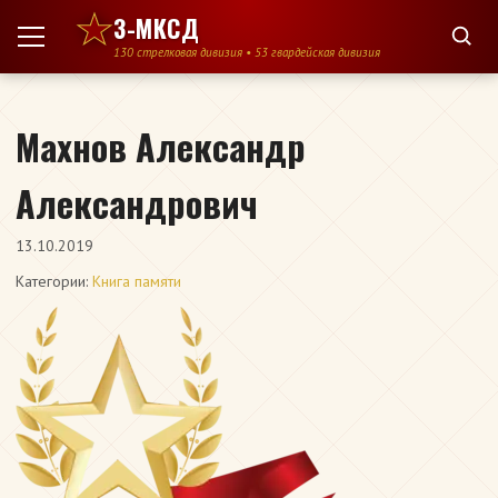
Перейти к содержимому
3-МКСД
130 стрелковая дивизия • 53 гвардейская дивизия
Махнов Александр
Александрович
13.10.2019
Категории:
Книга памяти