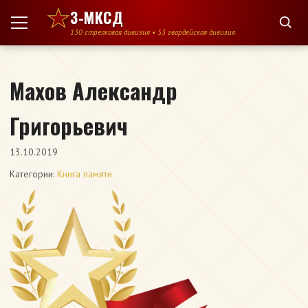
Перейти к содержимому
3-МКСД
130 стрелковая дивизия • 53 гвардейская дивизия
Махов Александр
Григорьевич
13.10.2019
Категории:
Книга памяти