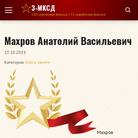
Перейти к содержимому
3-МКСД
130 стрелковая дивизия • 53 гвардейская дивизия
Махров Анатолий Васильевич
13.10.2019
Категории:
Книга памяти
Махров