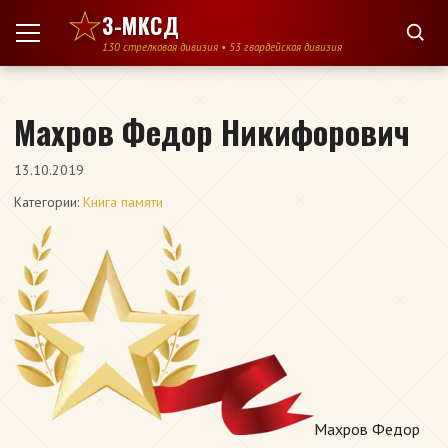
Перейти к содержимому
3-МКСД
130 стрелковая дивизия • 53 гвардейская дивизия
Махров Федор Никифорович
13.10.2019
Категории:
Книга памяти
Махров Федор