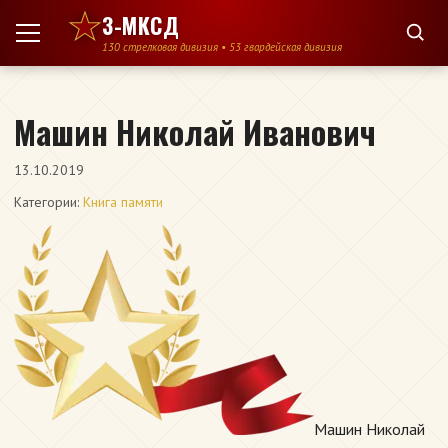
Перейти к содержимому
3-МКСД
130 стрелковая дивизия • 53 гвардейская дивизия
Машин Николай Иванович
13.10.2019
Категории:
Книга памяти
Машин Николай