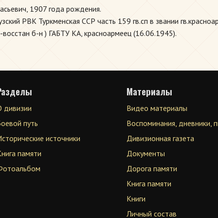
сьевич, 1907 года рождения.
ский РВК Туркменская ССР часть 159 гв.сп в звании гв.красноа
м-восстан б-н ) ГАБТУ КА, красноармеец (16.06.1945).
Разделы
Материалы
О дивизии
Видео материалы
Боевой путь
Воспоминания, дневники, 
Исторические источники
Дивизионная газета
Книга памяти
Документы
Фотоальбом
Дорога памяти
Книга памяти
Книги
Личный состав