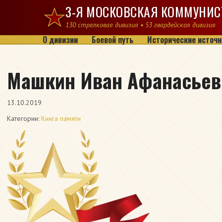
Перейти к содержимому
3-Я МОСКОВСКАЯ КОММУНИС
130 стрелковая дивизия • 53 гвардейская дивизия
О дивизии
Боевой путь
Исторические источн
Машкин Иван Афанасьев
13.10.2019
Категории:
Книга памяти