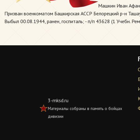
Машкин Иван Афана
Призван военкоматом Башкирская АССР Белорецкий р-н Ташауз
Выбыл 00.08.1944, ранен, госпиталь; - п/п 43628 (1 Учебн. Ре
3-mksd.ru
Материалы собраны в память о бойцах
дивизии