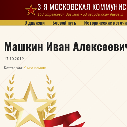
Перейти к содержимому
3-Я МОСКОВСКАЯ КОММУНИС
130 стрелковая дивизия • 53 гвардейская дивизия
О дивизии
Боевой путь
Исторические источн
Машкин Иван Алексееви
13.10.2019
Категории:
Книга памяти