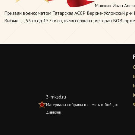
Машкин Иван Алекс
Призван военкоматом Татарская АССР Верхне-Услонский р-н Ве
Выбыл -, -, 53 гв.сд 157 гв.сп, гв.мл.сержант; ветеран ВОВ, о
3-mksd.ru
Материалы собраны в память о бойцах
дивизии