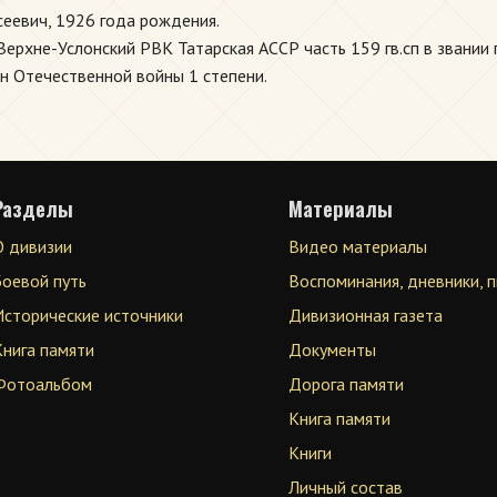
еевич, 1926 года рождения.
рхне-Услонский РВК Татарская АССР часть 159 гв.сп в звании г
рден Отечественной войны 1 степени.
Разделы
Материалы
О дивизии
Видео материалы
Боевой путь
Воспоминания, дневники, 
Исторические источники
Дивизионная газета
Книга памяти
Документы
Фотоальбом
Дорога памяти
Книга памяти
Книги
Личный состав