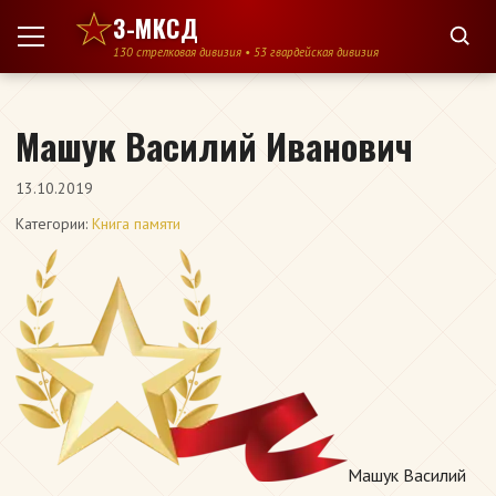
Перейти к содержимому
3-МКСД
130 стрелковая дивизия • 53 гвардейская дивизия
Машук Василий Иванович
13.10.2019
Категории:
Книга памяти
Машук Василий