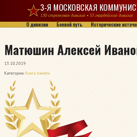
Перейти к содержимому
3-Я МОСКОВСКАЯ КОММУНИС
130 стрелковая дивизия • 53 гвардейская дивизия
О дивизии
Боевой путь
Исторические источн
Матюшин Алексей Ивано
13.10.2019
Категории:
Книга памяти