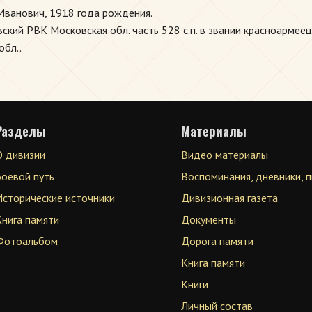
ванович, 1918 года рождения.
кий РВК Московская обл. часть 528 с.п. в звании красноармеец
обл..
Разделы
Материалы
О дивизии
Видео материалы
Боевой путь
Воспоминания, дневники, 
Исторические источники
Дивизионная газета
Книга памяти
Документы
Фотоальбом
Дорога памяти
Книга памяти
Книги
Личный состав