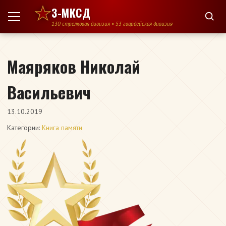
Перейти к содержимому
3-МКСД
130 стрелковая дивизия • 53 гвардейская дивизия
Маяряков Николай
Васильевич
13.10.2019
Категории:
Книга памяти