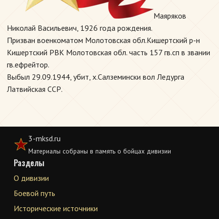
Маяряков
Николай Васильевич, 1926 года рождения.
Призван военкоматом Молотовская обл.Кишертский р-н
Кишертский РВК Молотовская обл. часть 157 гв.сп в звании
гв.ефрейтор.
Выбыл 29.09.1944, убит, х.Салземински вол Ледурга
Латвийская ССР.
3-mksd.ru
Материалы собраны в память о бойцах дивизии
Разделы
О дивизии
Боевой путь
Исторические источники