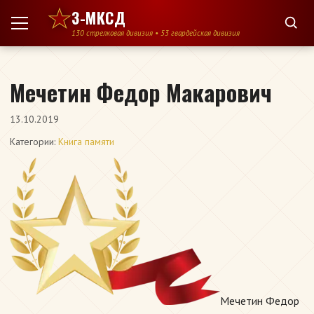
Перейти к содержимому
3-МКСД
130 стрелковая дивизия • 53 гвардейская дивизия
Мечетин Федор Макарович
13.10.2019
Категории:
Книга памяти
Мечетин Федор