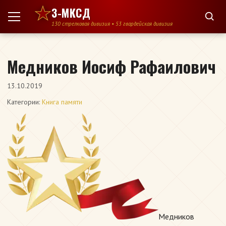
Перейти к содержимому
3-МКСД
130 стрелковая дивизия • 53 гвардейская дивизия
Медников Иосиф Рафаилович
13.10.2019
Категории:
Книга памяти
Медников