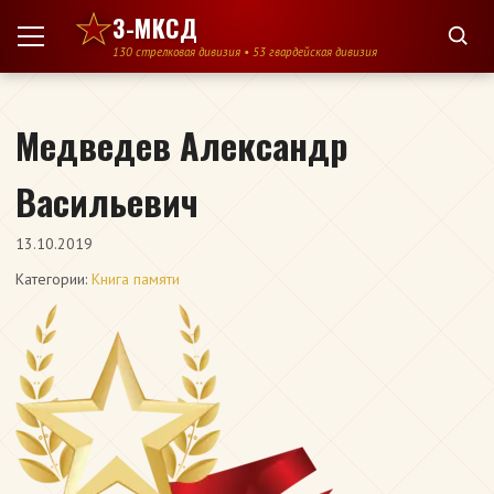
Перейти к содержимому
3-МКСД
130 стрелковая дивизия • 53 гвардейская дивизия
Медведев Александр
Васильевич
13.10.2019
Категории:
Книга памяти