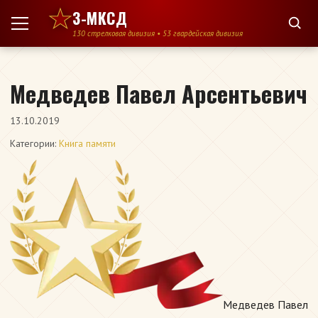
Перейти к содержимому
3-МКСД
130 стрелковая дивизия • 53 гвардейская дивизия
Медведев Павел Арсентьевич
13.10.2019
Категории:
Книга памяти
Медведев Павел