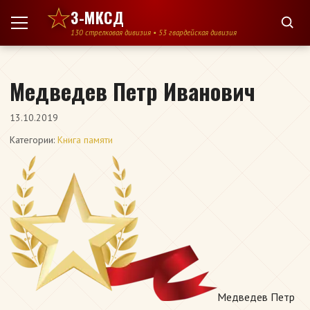
Перейти к содержимому
3-МКСД
130 стрелковая дивизия • 53 гвардейская дивизия
Медведев Петр Иванович
13.10.2019
Категории:
Книга памяти
Медведев Петр