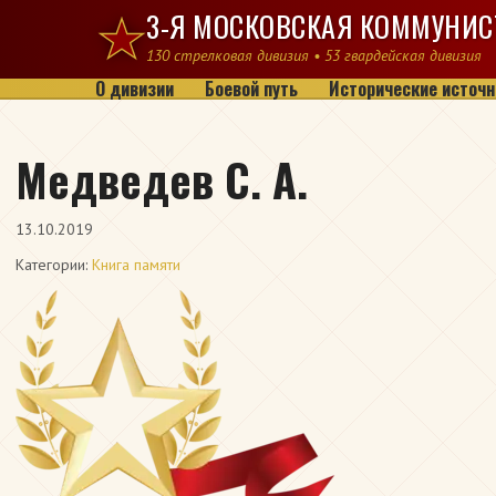
Перейти к содержимому
3-Я МОСКОВСКАЯ КОММУНИС
130 стрелковая дивизия • 53 гвардейская дивизия
О дивизии
Боевой путь
Исторические источн
Медведев С. А.
13.10.2019
Категории:
Книга памяти