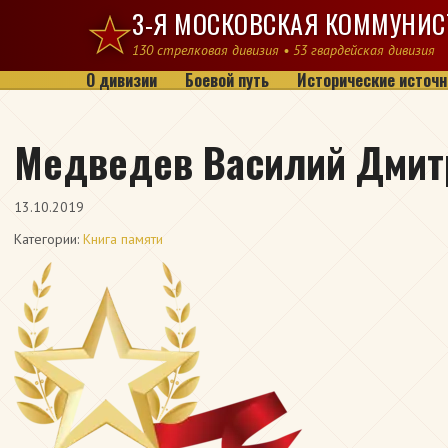
Перейти к содержимому
3-Я МОСКОВСКАЯ КОММУНИС
130 стрелковая дивизия • 53 гвардейская дивизия
О дивизии
Боевой путь
Исторические источн
Медведев Василий Дмит
13.10.2019
Категории:
Книга памяти