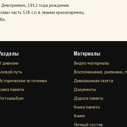
 Дмитриевич, 1912 года рождения.
квы часть 528 с.п. в звании красноармеец.
бл..
Разделы
Материалы
О дивизии
Видео материалы
Боевой путь
Воспоминания, дневники, 
Исторические источники
Дивизионная газета
Книга памяти
Документы
Фотоальбом
Дорога памяти
Книга памяти
Книги
Личный состав