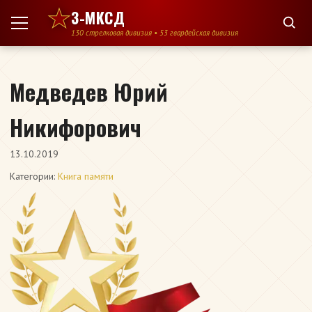
Перейти к содержимому
3-МКСД
130 стрелковая дивизия • 53 гвардейская дивизия
Медведев Юрий
Никифорович
13.10.2019
Категории:
Книга памяти