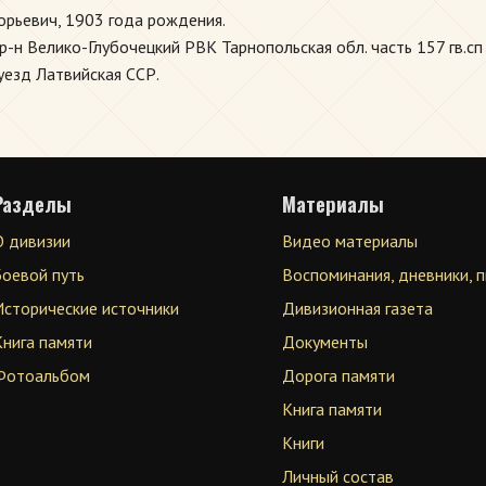
орьевич, 1903 года рождения.
-н Велико-Глубочецкий РВК Тарнопольская обл. часть 157 гв.сп 
уезд Латвийская ССР.
Разделы
Материалы
О дивизии
Видео материалы
Боевой путь
Воспоминания, дневники, 
Исторические источники
Дивизионная газета
Книга памяти
Документы
Фотоальбом
Дорога памяти
Книга памяти
Книги
Личный состав