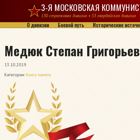
Перейти к содержимому
3-Я МОСКОВСКАЯ КОММУНИС
130 стрелковая дивизия • 53 гвардейская дивизия
О дивизии
Боевой путь
Исторические источн
Медюк Степан Григорьев
13.10.2019
Категории:
Книга памяти