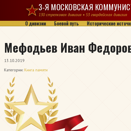
Перейти к содержимому
3-Я МОСКОВСКАЯ КОММУНИС
130 стрелковая дивизия • 53 гвардейская дивизия
О дивизии
Боевой путь
Исторические источн
Мефодьев Иван Федоро
13.10.2019
Категории:
Книга памяти