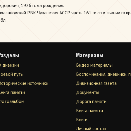
дорович, 1926 года рождения.
зановский РВК Чувашская АССР часть 161 гв.сп в звании гв.кр
бл.
Разделы
Материалы
О дивизии
Видео материалы
Боевой путь
Воспоминания, дневники, 
Исторические источники
Дивизионная газета
Книга памяти
Документы
Фотоальбом
Дорога памяти
Книга памяти
Книги
Личный состав