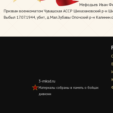
Мефодьев Иван Фе
Призван военкоматом Чувашская АССР Шихазановский р-н Шиха
Выбыл 17.07.1944, убит, д.Мал.Зубавы Опочский р-н Калинин.о
3-mksd.ru
Материалы собраны в память о бойцах
дивизии