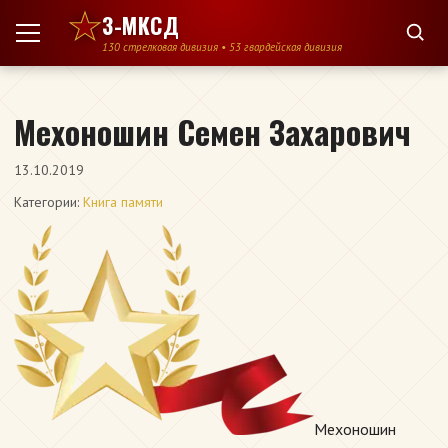
Перейти к содержимому
3-МКСД
130 стрелковая дивизия • 53 гвардейская дивизия
Мехоношин Семен Захарович
13.10.2019
Категории:
Книга памяти
Мехоношин