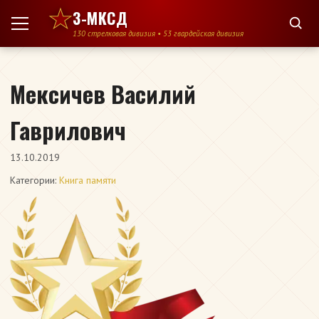
Перейти к содержимому
3-МКСД
130 стрелковая дивизия • 53 гвардейская дивизия
Мексичев Василий
Гаврилович
13.10.2019
Категории:
Книга памяти