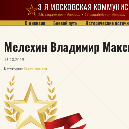
Перейти к содержимому
3-Я МОСКОВСКАЯ КОММУНИС
130 стрелковая дивизия • 53 гвардейская дивизия
О дивизии
Боевой путь
Исторические источн
Мелехин Владимир Макс
13.10.2019
Категории:
Книга памяти