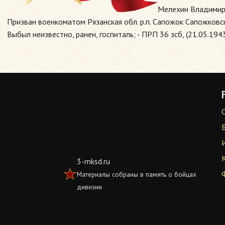
Мелехин Владимир
Призван военкоматом Рязанская обл. р.п. Сапожок Сапожковск
Выбыл неизвестно, ранен, госпиталь; - ПРП 36 зсб, (21.05.1943
3-mksd.ru
Материалы собраны в память о бойцах
дивизии