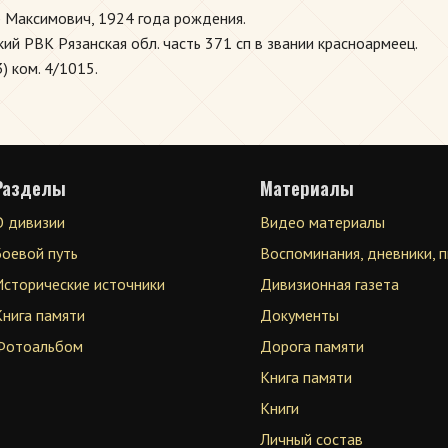
 Максимович, 1924 года рождения.
ий РВК Рязанская обл. часть 371 сп в звании красноармеец.
) ком. 4/1015.
Разделы
Материалы
О дивизии
Видео материалы
Боевой путь
Воспоминания, дневники, 
Исторические источники
Дивизионная газета
Книга памяти
Документы
Фотоальбом
Дорога памяти
Книга памяти
Книги
Личный состав