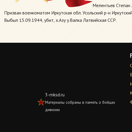
Мелентьев Степан 
Призван военкоматом Иркутская обл. Усольский р-н Иркутский Г
Выбыл 15.09.1944, убит, х.Азу у.Валка Латвийская ССР.
3-mksd.ru
Материалы собраны в память о бойцах
дивизии