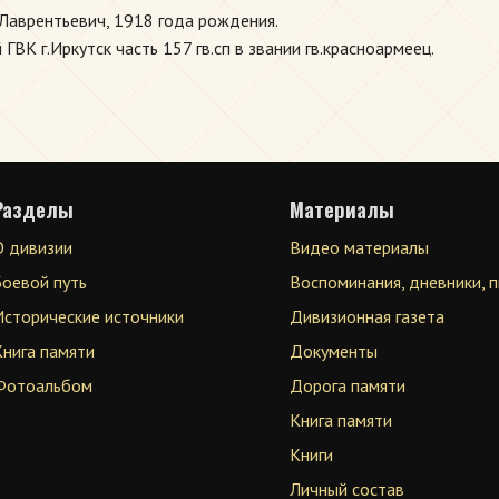
Лаврентьевич, 1918 года рождения.
ВК г.Иркутск часть 157 гв.сп в звании гв.красноармеец.
Разделы
Материалы
О дивизии
Видео материалы
Боевой путь
Воспоминания, дневники, 
Исторические источники
Дивизионная газета
Книга памяти
Документы
Фотоальбом
Дорога памяти
Книга памяти
Книги
Личный состав