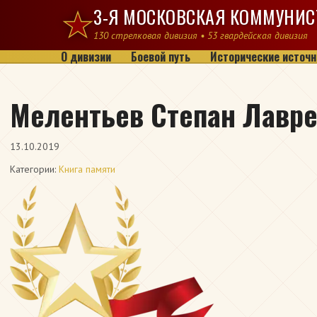
Перейти к содержимому
3-Я МОСКОВСКАЯ КОММУНИС
130 стрелковая дивизия • 53 гвардейская дивизия
О дивизии
Боевой путь
Исторические источн
Мелентьев Степан Лавр
13.10.2019
Категории:
Книга памяти