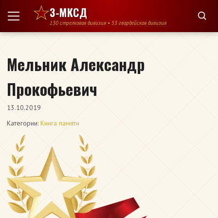
Перейти к содержимому
3-МКСД
130 стрелковая дивизия • 53 гвардейская дивизия
Мельник Александр
Прокофьевич
13.10.2019
Категории:
Книга памяти