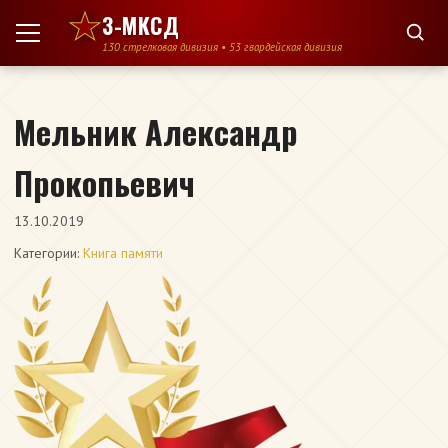
Перейти к содержимому
3-МКСД
130 стрелковая дивизия • 53 гвардейская дивизия
Мельник Александр
Прокопьевич
13.10.2019
Категории:
Книга памяти