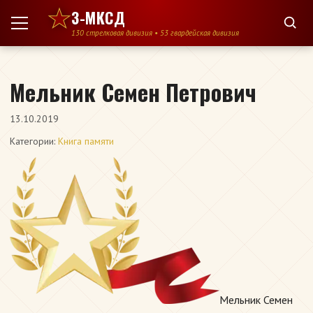
Перейти к содержимому
3-МКСД
130 стрелковая дивизия • 53 гвардейская дивизия
Мельник Семен Петрович
13.10.2019
Категории:
Книга памяти
Мельник Семен